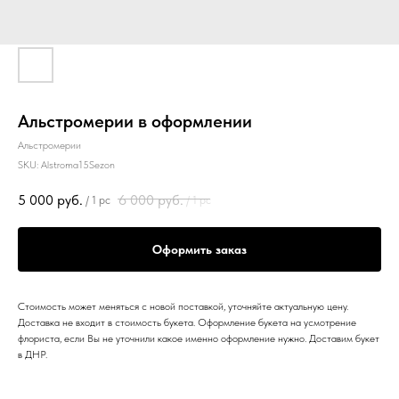
Альстромерии в оформлении
Альстромерии
SKU:
Alstroma15Sezon
5 000
руб.
6 000
руб.
/
1 pc
/
1 pc
Оформить заказ
Стоимость может меняться с новой поставкой, уточняйте актуальную цену.
Доставка не входит в стоимость букета. Оформление букета на усмотрение
флориста, если Вы не уточнили какое именно оформление нужно. Доставим букет
в ДНР.