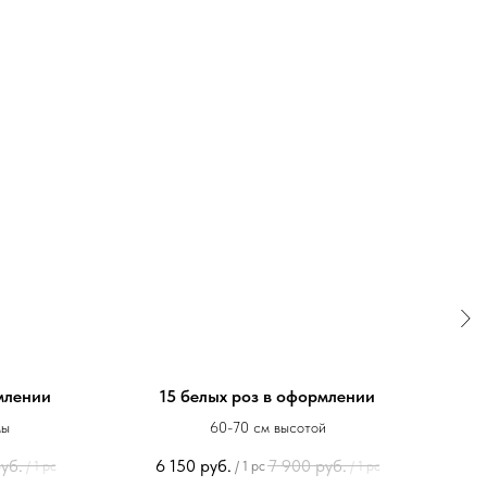
млении
15 белых роз в оформлении
мы
60-70 см высотой
уб.
6 150
руб.
7 900
руб.
/
1 pc
/
1 pc
/
1 pc