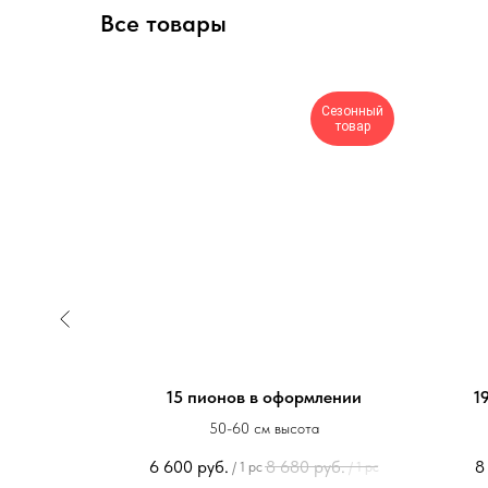
Все товары
Сезонный
товар
млении
15 пионов в оформлении
1
50-60 см высота
уб.
6 600
руб.
8 680
руб.
8
/
1 pc
/
1 pc