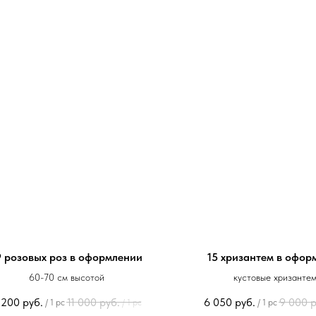
9 розовых роз в оформлении
15 хризантем в офор
60-70 см высотой
кустовые хризанте
 200
руб.
11 000
руб.
6 050
руб.
9 000
р
/
1 pc
/
1 pc
/
1 pc