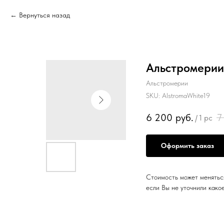
Вернуться назад
Альстромерии
Альстромерии
SKU:
AlstromaWhite19
6 200
руб.
7
/
1 pc
Оформить заказ
Стоимость может меняться
если Вы не уточнили како