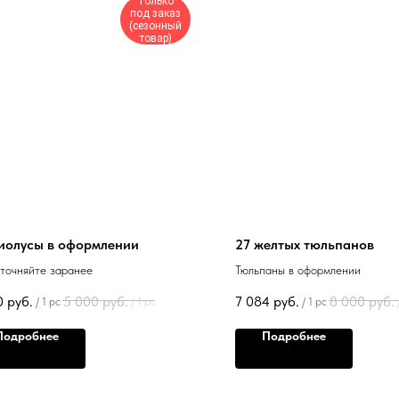
Только
под заказ
(сезонный
товар)
иолусы в оформлении
27 желтых тюльпанов
уточняйте заранее
Тюльпаны в оформлении
0
руб.
5 000
руб.
7 084
руб.
8 000
руб.
/
1 pc
/
1 pc
/
1 pc
Подробнее
Подробнее