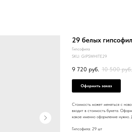
29 белых гипсофи
Гипсофила
SKU:
GIPSWHITE29
9 720
руб.
10 500
руб
Оформить заказ
Стоимость может меняться с новой
входит в стоимость букета. Оформ
какое именно оформление нужно. 
Гипсофила: 29 шт