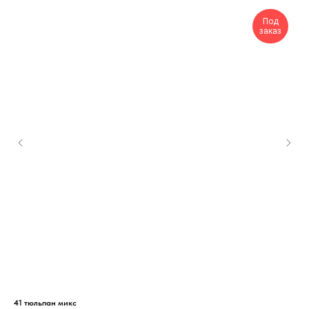
Под
заказ
41 тюльпан микс
Бук