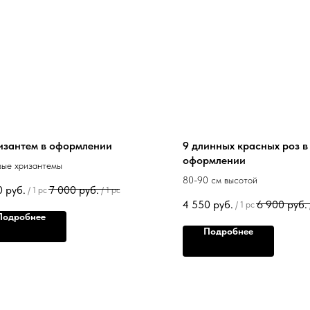
ризантем в оформлении
9 длинных красных роз в
оформлении
вые хризантемы
80-90 см высотой
0
руб.
7 000
руб.
/
1 pc
/
1 pc
4 550
руб.
6 900
руб.
/
1 pc
Подробнее
Подробнее