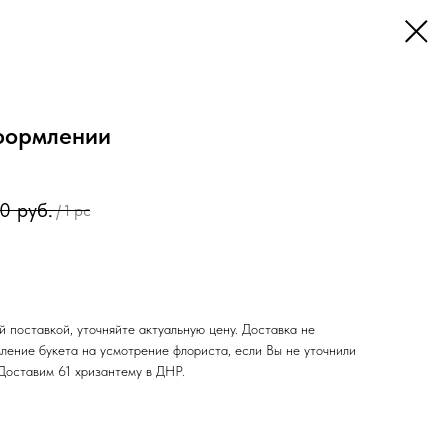
оформлении
00
руб.
/
1 pc
 поставкой, уточняйте актуальную цену. Доставка не
ление букета на усмотрение флориста, если Вы не уточнили
Доставим 61 хризантему в ДНР.