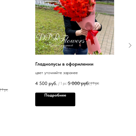
Гладиолусы в оформлении
9 б
цвет уточняйте заранее
куст
4 500
руб.
5 000
руб.
3 85
/
1 pc
/
1 pc
/
1 pc
Подробнее