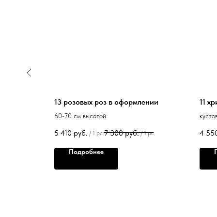
13 розовых роз в оформлении
11 х
60-70 см высотой
кусто
5 410
руб.
7 300
руб.
4 55
/
1 pc
/
1 pc
/
1 pc
Подробнее