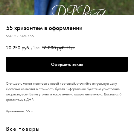
55 хризантем в оформлении
SKU:
HRIZAMIX55
20 250
руб.
31 000
руб.
/
1 pc
/
1 pc
Оформить заказ
Стоимость может меняться с новой поставкой, уточняйте актуальную цену.
Доставка не входит в стоимость букета. Оформление букета на усмотрение
флориста, если Вы не уточнили какое именно оформление нужно. Доставим 61
хризантему в ДНР.
Хризантемы: 55 шт
Все товары