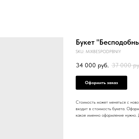
Букет "Бесподобн
SKU:
MIXBESPODPBNIY
34 000
руб.
37 000
ру
Оформить заказ
Стоимость может меняться с новой
входит в стоимость букета. Оформ
какое именно оформление нужно. 