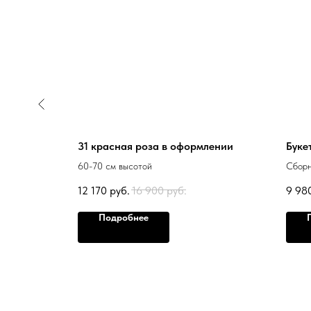
и
31 красная роза в оформлении
Буке
60-70 см высотой
Сборн
12 170
руб.
16 900
руб.
9 98
1 pc
Подробнее