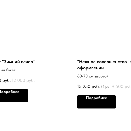
т "Зимний вечер"
"Нежное совершенство" 
оформлении
ый букет
60-70 см высотой
0
руб.
12 000
руб.
15 250
руб.
19 500
руб
/
1 pc
Подробнее
Подробнее