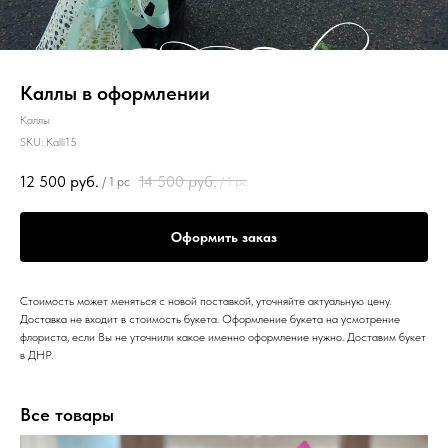
Каллы в оформлении
Каллы
SKU:
Kalli15
12 500
руб.
14 500
руб.
/
1 pc
/
1 pc
Оформить заказ
Стоимость может меняться с новой поставкой, уточняйте актуальную цену.
Доставка не входит в стоимость букета. Оформление букета на усмотрение
флориста, если Вы не уточнили какое именно оформление нужно. Доставим букет
в ДНР.
Все товары