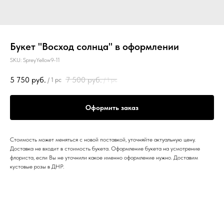
Букет "Восход солнца" в оформлении
SKU:
SpreyYellow9-11
5 750
руб.
7 500
руб.
/
1 pc
/
1 pc
Оформить заказ
Стоимость может меняться с новой поставкой, уточняйте актуальную цену.
Доставка не входит в стоимость букета. Оформление букета на усмотрение
флориста, если Вы не уточнили какое именно оформление нужно. Доставим
кустовые розы в ДНР.