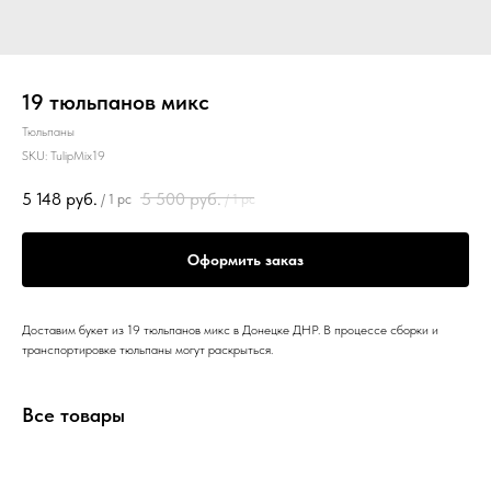
19 тюльпанов микс
Тюльпаны
SKU:
TulipMix19
5 148
руб.
5 500
руб.
/
1 pc
/
1 pc
Оформить заказ
Доставим букет из 19 тюльпанов микс в Донецке ДНР. В процессе сборки и
транспортировке тюльпаны могут раскрыться.
Все товары