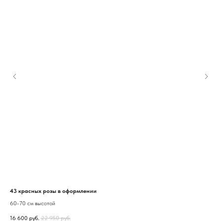
43 красных розы в оформлении
31 
60-70 см высотой
60-
16 600
руб.
22 950
руб.
12 