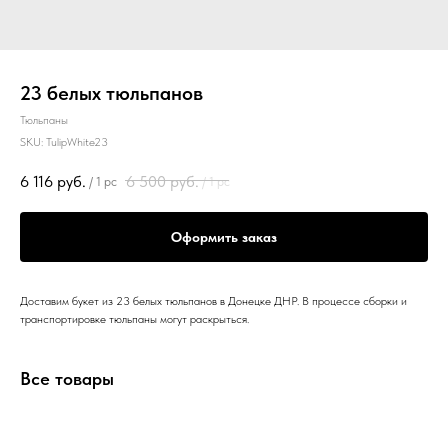
23 белых тюльпанов
Тюльпаны
SKU:
TulipWhite23
6 116
руб.
6 500
руб.
/
1 pc
/
1 pc
Оформить заказ
Доставим букет из 23 белых тюльпанов в Донецке ДНР. В процессе сборки и
транспортировке тюльпаны могут раскрыться.
Все товары