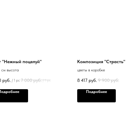
т "Нежный поцелуй"
Композиция "Страсть"
 см высота
цветы в коробке
0
руб.
7 000
руб.
8 417
руб.
9 900
руб.
/
1 pc
/
1 pc
Подробнее
Подробнее